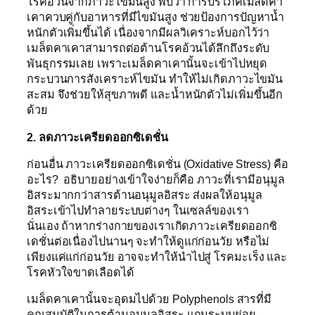
โรคอ้วนจากภาวะไขมันสูง พบว่า การบริโภคเมล็ดคา
เคาควบคู่กับอาหารที่มีไขมันสูง ช่วยป้องการปัญหาน้ำ
หนักตัวเพิ่มขึ้นได้ เนื่องจากมีผลวิเคราะห์บอกไว้ว่า
เมล็ดคาเคาสามารถต่อต้านโรคอ้วนได้ลึกถึงระดับ
พันธุกรรมเลย เพราะเมล็ดคาเคานั้นจะเข้าไปหยุด
กระบวนการสังเคราะห์ไขมัน ทำให้ไม่เกิดภาวะไขมัน
สะสม จึงช่วยให้สุขภาพดี และน้ำหนักตัวไม่เพิ่มขึ้นอีก
ด้วย
2. ลดภาวะเครียดออกซิเดชั่น
ก่อนอื่น ภาวะเครียดออกซิเดชั่น (Oxidative Stress) คือ
อะไร? อธิบายอย่างเข้าใจง่ายก็คือ ภาวะที่เรามีอนุมูล
อิสระมากกว่าสารต้านอนุมูลอิสระ ส่งผลให้อนุมูล
อิสระเข้าไปทำลายระบบต่างๆ ในเซลล์ของเรา
นั่นเอง ถ้าหากร่างกายของเราเกิดภาวะเครียดออกซิ
เดชั่นต่อเนื่องไปนานๆ จะทำให้ดูแก่ก่อนวัย หรือไม่
เพียงแค่แก่ก่อนวัย อาจจะทำให้นำไปสู่ โรคมะเร็ง และ
โรคหัวใจขาดเลือดได้
เมล็ดคาเคานั้นจะอุดมไปด้วย Polyphenols สารที่มี
คุณสมบัติในการต้ามอนุมูลอิสระ แถมระบบย่อย