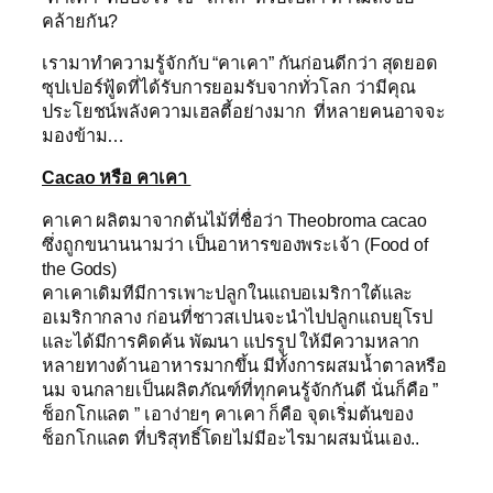
คล้ายกัน?
เรามาทำความรู้จักกับ “คาเคา” กันก่อนดีกว่า สุดยอด
ซุปเปอร์ฟู้ดที่ได้รับการยอมรับจากทั่วโลก ว่ามีคุณ
ประโยชน์พลังความเฮลตี้อย่างมาก ที่หลายคนอาจจะ
มองข้าม…
Cacao หรือ คาเคา
คาเคา ผลิตมาจากต้นไม้ที่ชื่อว่า Theobroma cacao
ซึ่งถูกขนานนามว่า เป็นอาหารของพระเจ้า (Food of
the Gods)
คาเคาเดิมทีมีการเพาะปลูกในแถบอเมริกาใต้และ
อเมริกากลาง ก่อนที่ชาวสเปนจะนำไปปลูกแถบยุโรป
และได้มีการคิดค้น พัฒนา แปรรูป ให้มีความหลาก
หลายทางด้านอาหารมากขึ้น มีทั้งการผสมน้ำตาลหรือ
นม จนกลายเป็นผลิตภัณฑ์ที่ทุกคนรู้จักกันดี นั่นก็คือ ”
ช็อกโกแลต ” เอาง่ายๆ คาเคา ก็คือ จุดเริ่มต้นของ
ช็อกโกแลต ที่บริสุทธิ์โดยไม่มีอะไรมาผสมนั่นเอง..