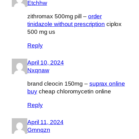
Etchhw
zithromax 500mg pill –
order
tinidazole without prescription
ciplox
500 mg us
Reply
April 10, 2024
Nxqnaw
brand cleocin 150mg –
suprax online
buy
cheap chloromycetin online
Reply
April 11, 2024
Gmnqzn