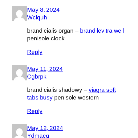
May 8, 2024
Wclquh
brand cialis organ –
brand levitra well
penisole clock
Reply
May 11, 2024
Cgbrpk
brand cialis shadowy –
viagra soft
tabs busy
penisole western
Reply
May 12, 2024
Ydmacq