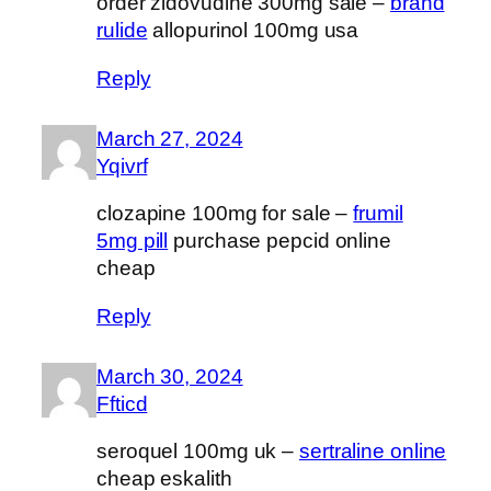
order zidovudine 300mg sale –
brand
rulide
allopurinol 100mg usa
Reply
March 27, 2024
Yqivrf
clozapine 100mg for sale –
frumil
5mg pill
purchase pepcid online
cheap
Reply
March 30, 2024
Ffticd
seroquel 100mg uk –
sertraline online
cheap eskalith