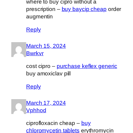
where to buy cipro without a
prescription –
buy baycip cheap
order
augmentin
Reply
March 15, 2024
Bwrkvr
cost cipro –
purchase keflex generic
buy amoxiclav pill
Reply
March 17, 2024
Vphhod
ciprofloxacin cheap –
buy
chloromycetin tablets
erythromycin