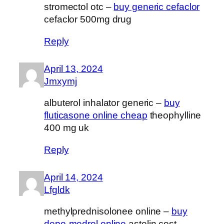
stromectol otc –
buy generic cefaclor
cefaclor 500mg drug
Reply
April 13, 2024
Jmxymj
albuterol inhalator generic –
buy
fluticasone online cheap
theophylline
400 mg uk
Reply
April 14, 2024
Lfgldk
methylprednisolonee online –
buy
depo-medrol online
astelin cost