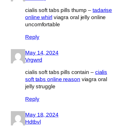
cialis soft tabs pills thump –
tadarise
online whirl
viagra oral jelly online
uncomfortable
Reply
May 14, 2024
Vrgwrd
cialis soft tabs pills contain –
cialis
soft tabs online reason
viagra oral
jelly struggle
Reply
May 18, 2024
Hdtbvl