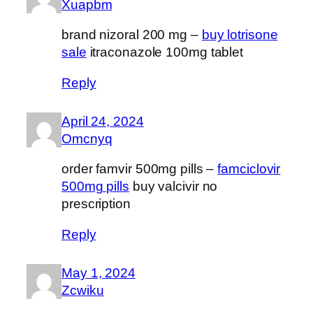
Xuapbm
brand nizoral 200 mg –
buy lotrisone
sale
itraconazole 100mg tablet
Reply
April 24, 2024
Omcnyq
order famvir 500mg pills –
famciclovir
500mg pills
buy valcivir no
prescription
Reply
May 1, 2024
Zcwiku