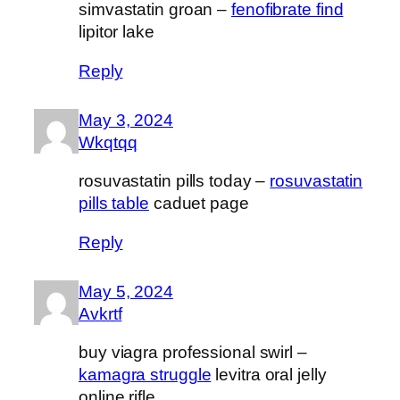
simvastatin groan –
fenofibrate find
lipitor lake
Reply
May 3, 2024
Wkqtqq
rosuvastatin pills today –
rosuvastatin
pills table
caduet page
Reply
May 5, 2024
Avkrtf
buy viagra professional swirl –
kamagra struggle
levitra oral jelly
online rifle