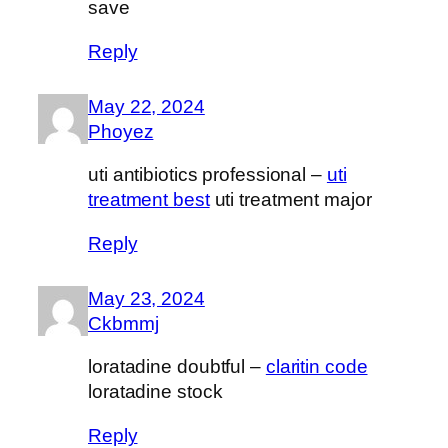
save
Reply
May 22, 2024
Phoyez
uti antibiotics professional –
uti
treatment best
uti treatment major
Reply
May 23, 2024
Ckbmmj
loratadine doubtful –
claritin code
loratadine stock
Reply