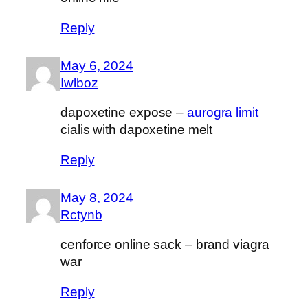
Reply
May 6, 2024
Iwlboz
dapoxetine expose –
aurogra limit
cialis with dapoxetine melt
Reply
May 8, 2024
Rctynb
cenforce online sack –
brand viagra
war
Reply