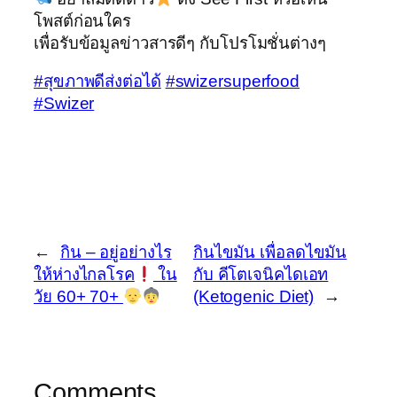
โพสต์ก่อนใคร
เพื่อรับข้อมูลข่าวสารดีๆ กับโปรโมชั่นต่างๆ
#
สุขภาพดีส่งต่อได้
#
swizersuperfood
#
Swizer
←
กิน – อยู่อย่างไร
กินไขมัน เพื่อลดไขมัน
ให้ห่างไกลโรค
ใน
กับ คีโตเจนิคไดเอท
วัย 60+ 70+
(Ketogenic Diet)
→
Comments