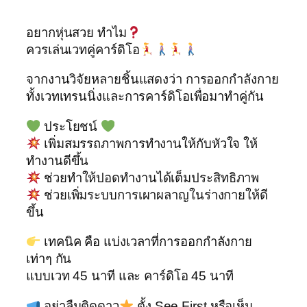
อยากหุ่นสวย ทำไม
ควรเล่นเวทคู่คาร์ดิโอ
จากงานวิจัยหลายชิ้นแสดงว่า การออกกำลังกาย
ทั้งเวทเทรนนิ่งและการคาร์ดิโอเพื่อมาทำคู่กัน
ประโยชน์
เพิ่มสมรรถภาพการทำงานให้กับหัวใจ ให้
ทำงานดีขึ้น
ช่วยทำให้ปอดทำงานได้เต็มประสิทธิภาพ
ช่วยเพิ่มระบบการเผาผลาญในร่างกายให้ดี
ขึ้น
เทคนิค คือ แบ่งเวลาที่การออกกำลังกาย
เท่าๆ กัน
แบบเวท 45 นาที และ คาร์ดิโอ 45 นาที
อย่าลืมติดดาว
ตั้ง See First หรือเห็น